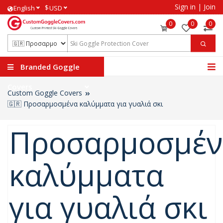
Sign in
|
Join
$
English
USD
0
0
0
Branded Goggle
Covers
Custom Goggle Covers
🇬🇷 Προσαρμοσμένα καλύμματα για γυαλιά σκι
Προσαρμοσμέν
καλύμματα
για γυαλιά σκι