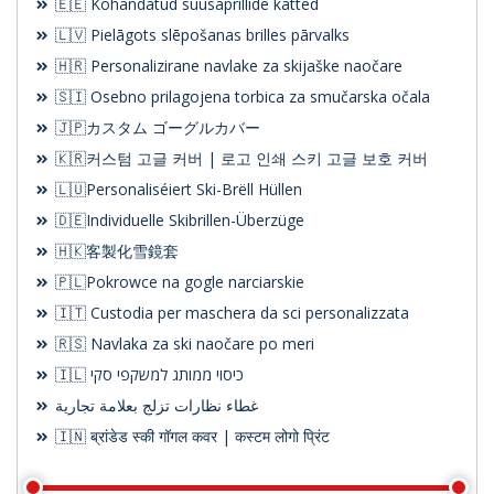
🇪🇪 Kohandatud suusaprillide katted
🇱🇻 Pielāgots slēpošanas brilles pārvalks
🇭🇷 Personalizirane navlake za skijaške naočare
🇸🇮 Osebno prilagojena torbica za smučarska očala
🇯🇵カスタム ゴーグルカバー
🇰🇷커스텀 고글 커버 | 로고 인쇄 스키 고글 보호 커버
🇱🇺Personaliséiert Ski-Brëll Hüllen
🇩🇪Individuelle Skibrillen-Überzüge
🇭🇰客製化雪鏡套
🇵🇱Pokrowce na gogle narciarskie
🇮🇹 Custodia per maschera da sci personalizzata
🇷🇸 Navlaka za ski naočare po meri
🇮🇱 כיסוי ממותג למשקפי סקי
غطاء نظارات تزلج بعلامة تجارية
🇮🇳 ब्रांडेड स्की गॉगल कवर | कस्टम लोगो प्रिंट