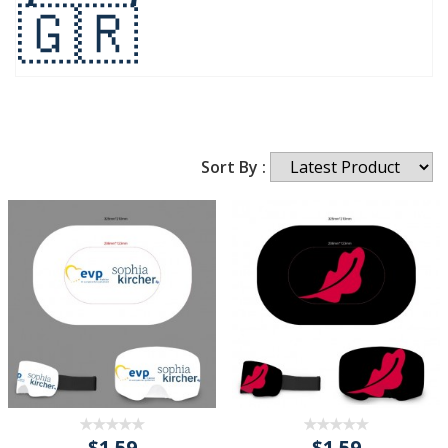
🇬🇷
Sort By :
$1.59
$1.59