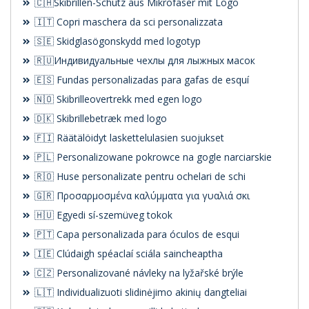
🇨🇭Skibrillen-Schutz aus Mikrofaser mit Logo
🇮🇹 Copri maschera da sci personalizzata
🇸🇪 Skidglasögonskydd med logotyp
🇷🇺Индивидуальные чехлы для лыжных масок
🇪🇸 Fundas personalizadas para gafas de esquí
🇳🇴 Skibrilleovertrekk med egen logo
🇩🇰 Skibrillebetræk med logo
🇫🇮 Räätälöidyt laskettelulasien suojukset
🇵🇱 Personalizowane pokrowce na gogle narciarskie
🇷🇴 Huse personalizate pentru ochelari de schi
🇬🇷 Προσαρμοσμένα καλύμματα για γυαλιά σκι
🇭🇺 Egyedi sí-szemüveg tokok
🇵🇹 Capa personalizada para óculos de esqui
🇮🇪 Clúdaigh spéaclaí sciála saincheaptha
🇨🇿 Personalizované návleky na lyžařské brýle
🇱🇹 Individualizuoti slidinėjimo akinių dangteliai